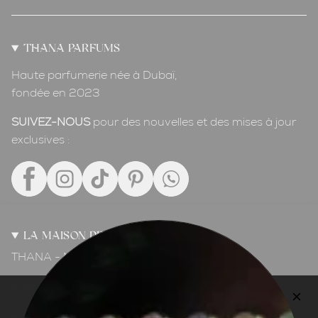
THANA PARFUMS
Haute parfumerie née à Dubaï,
fondée en 2023
SUIVEZ-NOUS
pour des nouvelles et des mises à jour
exclusives :
LA MAISON DE THANA
THANA - Notre histoire
Notre philosophie