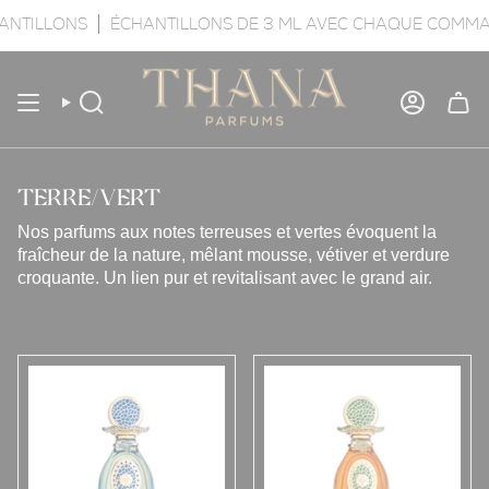
Passer
SUPÉRIEURES À 550 AED
ANTILLONS
ÉCHANTILLONS DE 3 ML AVEC CHAQUE COMM
LIVRAISON INTERNATIONALE GRA
au
contenu
de
la
Recherche
Compte
page
TERRE/VERT
Nos parfums aux notes terreuses et vertes évoquent la 
fraîcheur de la nature, mêlant mousse, vétiver et verdure 
croquante. Un lien pur et revitalisant avec le grand air.