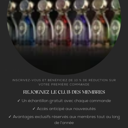
POUVONS-NOUS VOUS AIDER ?
Expédition et retours
Conditions générales
Politiques de confidentialité
Déclaration d'accessibilité
FAQ
PARLEZ-NOUS
Contactez-nous
INSCRIVEZ-VOUS ET BÉNÉFICIEZ DE 10 % DE RÉDUCTION SUR
VOTRE PREMIÈRE COMMANDE
E-mail
REJOIGNEZ LE CLUB DES MEMBRES
✓ Un échantillon gratuit avec chaque commande
WhatsApp
✓ Accès anticipé aux nouveautés
INSCRIVEZ-VOUS À LA NEWSLETTER
✓ Avantages exclusifs réservés aux membres tout au long
de l'année
Lancement de produits exclusifs, offres, invitations VIP